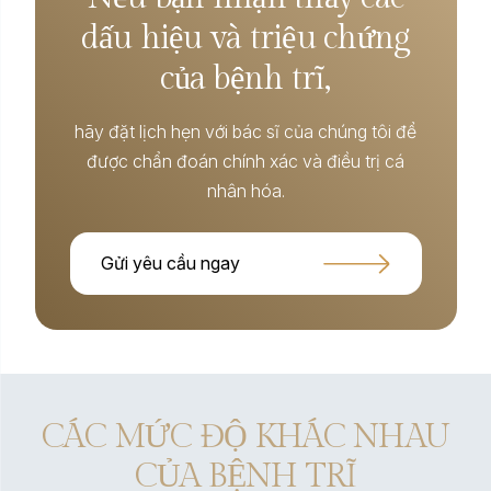
dấu hiệu và triệu chứng
của bệnh trĩ,
hãy đặt lịch hẹn với bác sĩ của chúng tôi để
được chẩn đoán chính xác và điều trị cá
nhân hóa.
Gửi yêu cầu ngay
CÁC MỨC ĐỘ KHÁC NHAU
CỦA BỆNH TRĨ