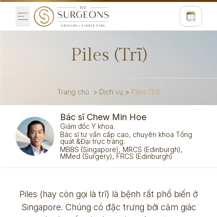
Piles (Trĩ)
Trang chủ
>
Dịch vụ
>
Piles (Trĩ)
Bác sĩ Chew Min Hoe
Giám đốc Y khoa.
Bác sĩ tư vấn cấp cao, chuyên khoa Tổng
quát &Đại trực tràng.
MBBS (Singapore), MRCS (Edinburgh),
MMed (Surgery), FRCS (Edinburgh)
Piles (hay còn gọi là trĩ) là bệnh rất phổ biến ở
Singapore. Chúng có đặc trưng bởi cảm giác